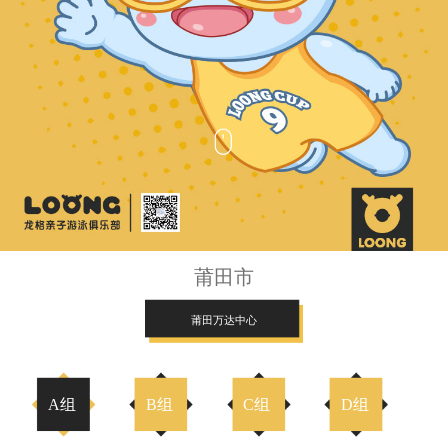
莆田市
莆田万达中心
A组
B组
C组
D组