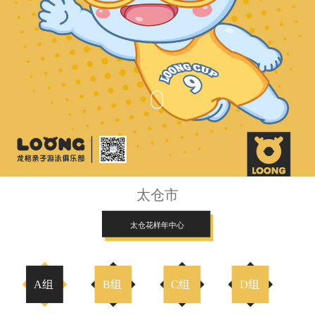
太仓市
太仓花样年中心
A组
B组
C组
D组