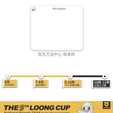
宜兴万达中心 韩承邑